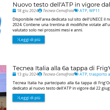
Nuovo testo dell'ATP in vigore da
Date
Publié
Etichette:
18 giu 2024
Tecnea-Cemafroid
ATP
,
WP11
:
par
Disponibile nell'area dedicata sul sito dell'UNECE il
2024. Contiene una trentina di modifiche votate all'
valutato solo nei prossimi mesi e anni.
Leggi di più
Tecnea Italia alla 6a tappa di Fri
Date
Publié
Etichette:
13 giu 2024
Tecnea-Cemafroid
ATP
,
trasporto 
:
par
Tecnea Italia ha partecipato alla 6a tappa di Frig
dedicato al nuovo testo dell'ATP in vigore dal 22 giu
Leggi di più