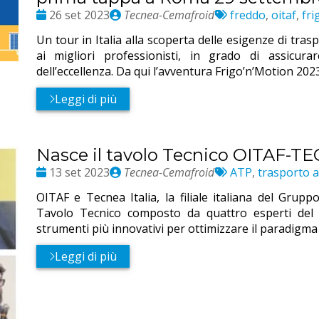
Date
Publié
Etichette:
26 set 2023
Tecnea-Cemafroid
freddo
,
oitaf
,
fri
:
par
Un tour in Italia alla scoperta delle esigenze di tra
ai migliori professionisti, in grado di assicur
dell’eccellenza. Da qui l’avventura Frigo’n’Motion 202
Leggi di più
Nasce il tavolo Tecnico OITAF-T
Date
Publié
Etichette:
13 set 2023
Tecnea-Cemafroid
ATP
,
trasporto a
:
par
OITAF e Tecnea Italia, la filiale italiana del Gru
Tavolo Tecnico composto da quattro esperti del s
strumenti più innovativi per ottimizzare il paradigma
Leggi di più