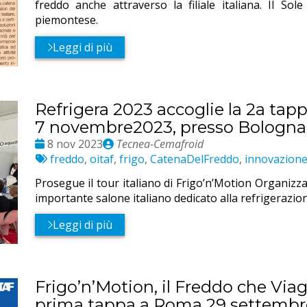
freddo anche attraverso la filiale italiana. Il S
piemontese.
Leggi di più
Refrigera 2023 accoglie la 2a tap
7 novembre2023, presso Bologna
Date
Publié
8 nov 2023
Tecnea-Cemafroid
:
Etichette:
par
freddo
,
oitaf
,
frigo
,
CatenaDelFreddo
,
innovazion
Prosegue il tour italiano di Frigo’n’Motion Organizz
importante salone italiano dedicato alla refrigerazion
Leggi di più
Frigo’n’Motion, il Freddo che Viag
prima tappa a Roma 29 settembr