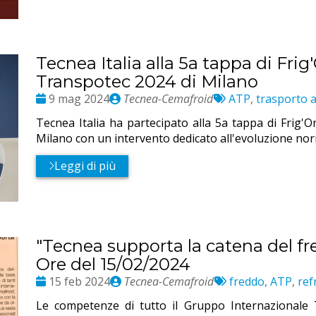
Tecnea Italia alla 5a tappa di Fri
Transpotec 2024 di Milano
Date
Publié
Etichette:
9 mag 2024
Tecnea-Cemafroid
ATP
,
trasporto 
:
par
Tecnea Italia ha partecipato alla 5a tappa di Frig'
Milano con un intervento dedicato all'evoluzione nor
Leggi di più
"Tecnea supporta la catena del fred
Ore del 15/02/2024
Date
Publié
Etichette:
15 feb 2024
Tecnea-Cemafroid
freddo
,
ATP
,
ref
:
par
Le competenze di tutto il Gruppo Internazionale