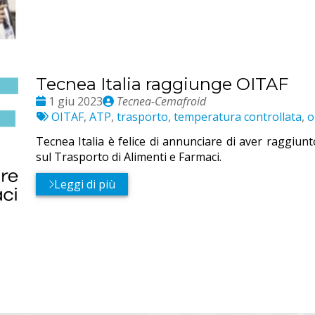
Tecnea Italia raggiunge OITAF
Date
Publié
1 giu 2023
Tecnea-Cemafroid
:
Etichette:
par
OITAF
,
ATP
,
trasporto
,
temperatura controllata
,
o
Tecnea Italia è felice di annunciare di aver raggiunt
sul Trasporto di Alimenti e Farmaci.
Leggi di più