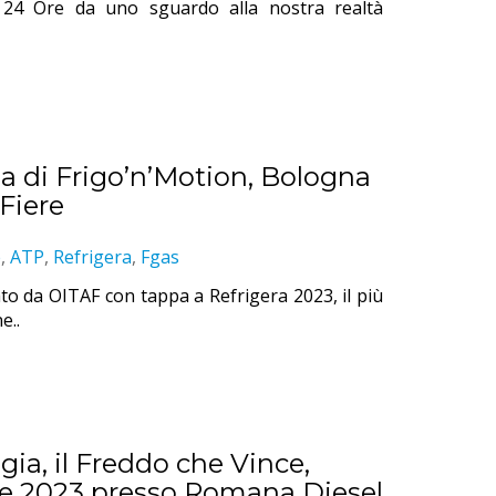
ole 24 Ore da uno sguardo alla nostra realtà
pa di Frigo’n’Motion, Bologna
Fiere
e
,
ATP
,
Refrigera
,
Fgas
ato da OITAF con tappa a Refrigera 2023, il più
e..
gia, il Freddo che Vince,
e 2023 presso Romana Diesel