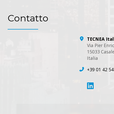
Contatto
TECNEA Ital
Via Pier Enr
15033 Casale
Italia
+39 01 42 54