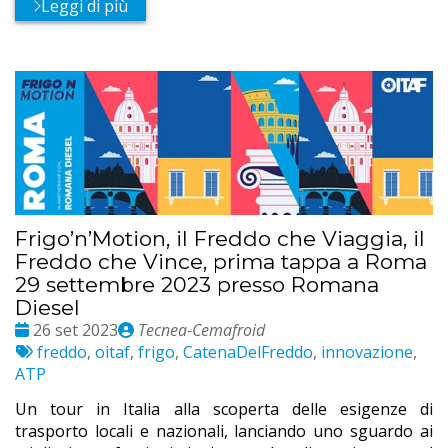
Leggi di più
Frigo’n’Motion, il Freddo che Viaggia, il
Freddo che Vince, prima tappa a Roma
29 settembre 2023 presso Romana
Diesel
Date
Publié
26 set 2023
Tecnea-Cemafroid
:
Etichette:
par
freddo
,
oitaf
,
frigo
,
CatenaDelFreddo
,
innovazione
,
ATP
Un tour in Italia alla scoperta delle esigenze di
trasporto locali e nazionali, lanciando uno sguardo ai