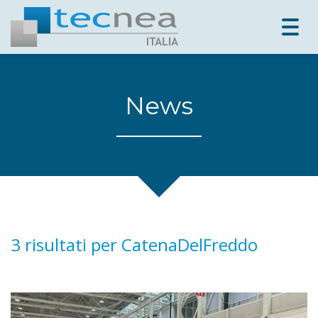
Togg
navig
News
3 risultati per
CatenaDelFreddo