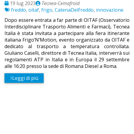
Date
Publié
19 lug 2023
Tecnea-Cemafroid
:
Etichette:
par
freddo
,
oitaf
,
frigo
,
CatenaDelFreddo
,
innovazione
Dopo essere entrata a far parte di OITAF (Osservatorio
Interdisciplinare Trasporto Alimenti e Farmaci), Tecnea
Italia è stata invitata a partecipare alla fiera itinerante
italiana Frigo’N’Motion, evento organizzato da OITAF e
dedicato al trasporto a temperatura controllata.
Giuliano Caselli, direttore di Tecnea Italia, interverrà sui
regolamenti ATP in Italia e in Europa il 29 settembre
alle 16:20 presso la sede di Romana Diesel a Roma.
Leggi di più