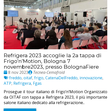
Refrigera 2023 accoglie la 2a tappa di
Frigo’n’Motion, Bologna 7
novembre2023, presso BolognaFiere
Date
Publié
8 nov 2023
Tecnea-Cemafroid
:
Etichette:
par
freddo
,
oitaf
,
frigo
,
CatenaDelFreddo
,
innovazione
,
ATP
,
Refrigera
,
Fgas
Prosegue il tour italiano di Frigo’n’Motion Organizzato
da OITAF con tappa a Refrigera 2023, il più importante
salone italiano dedicato alla refrigerazione..