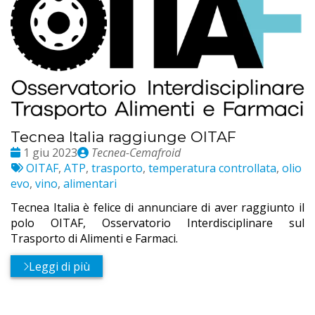
Tecnea Italia raggiunge OITAF
Date
Publié
1 giu 2023
Tecnea-Cemafroid
:
Etichette:
par
OITAF
,
ATP
,
trasporto
,
temperatura controllata
,
olio
evo
,
vino
,
alimentari
Tecnea Italia è felice di annunciare di aver raggiunto il
polo OITAF, Osservatorio Interdisciplinare sul
Trasporto di Alimenti e Farmaci.
Leggi di più