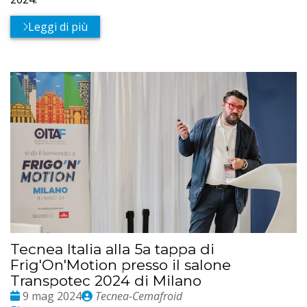
Leggi di più
Tecnea Italia alla 5a tappa di
Frig'On'Motion presso il salone
Transpotec 2024 di Milano
Date
Publié
9 mag 2024
Tecnea-Cemafroid