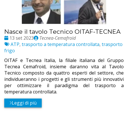
Nasce il tavolo Tecnico OITAF-TECNEA
Date
Publié
13 set 2023
Tecnea-Cemafroid
:
Etichette:
par
ATP
,
trasporto a temperatura controllata
,
trasporto
frigo
OITAF e Tecnea Italia, la filiale italiana del Gruppo
Tecnea Cemafroid, insieme daranno vita al Tavolo
Tecnico composto da quattro esperti del settore, che
individueranno i progetti e gli strumenti più innovativi
per ottimizzare il paradigma del trasporto a
temperatura controllata.
Leggi di più