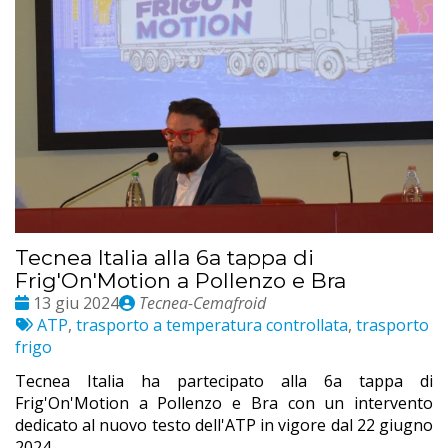
Tecnea Italia alla 6a tappa di
Frig'On'Motion a Pollenzo e Bra
Date
Publié
13 giu 2024
Tecnea-Cemafroid
:
Etichette:
par
ATP
,
trasporto a temperatura controllata
,
trasporto
frigo
Tecnea Italia ha partecipato alla 6a tappa di
Frig'On'Motion a Pollenzo e Bra con un intervento
dedicato al nuovo testo dell'ATP in vigore dal 22 giugno
2024.