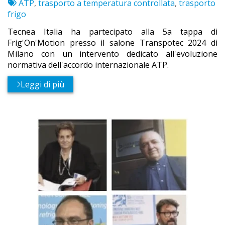
:
Etichette:
par
ATP
,
trasporto a temperatura controllata
,
trasporto
frigo
Tecnea Italia ha partecipato alla 5a tappa di
Frig'On'Motion presso il salone Transpotec 2024 di
Milano con un intervento dedicato all'evoluzione
normativa dell'accordo internazionale ATP.
Leggi di più