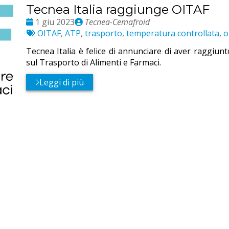
Tecnea Italia raggiunge OITAF
Date
Publié
1 giu 2023
Tecnea-Cemafroid
:
Etichette:
par
OITAF
,
ATP
,
trasporto
,
temperatura controllata
,
o
Tecnea Italia è felice di annunciare di aver raggiunt
sul Trasporto di Alimenti e Farmaci.
Leggi di più