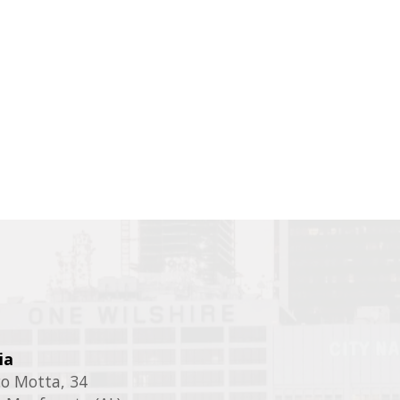
ia
ico Motta, 34