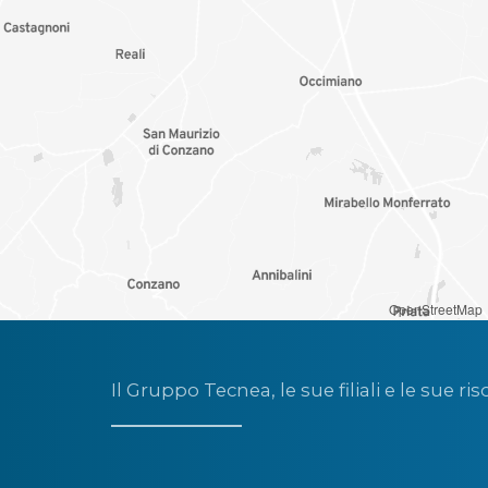
OpenStreetMap
Il Gruppo Tecnea, le sue filiali e le sue ris