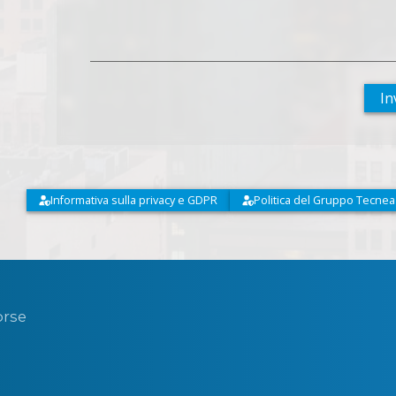
In
Informativa sulla privacy e GDPR
Politica del Gruppo Tecnea
orse