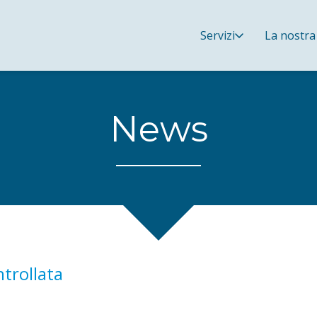
Servizi
La nostra
News
trollata