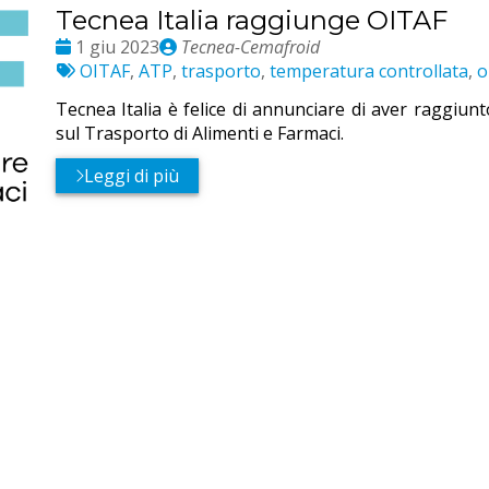
Tecnea Italia raggiunge OITAF
Date
Publié
1 giu 2023
Tecnea-Cemafroid
:
Etichette:
par
OITAF
,
ATP
,
trasporto
,
temperatura controllata
,
o
Tecnea Italia è felice di annunciare di aver raggiunt
sul Trasporto di Alimenti e Farmaci.
Leggi di più