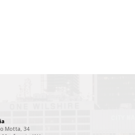
ia
ico Motta, 34