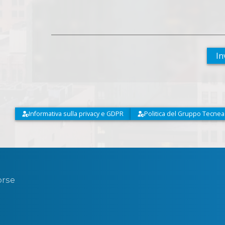
In
Informativa sulla privacy e GDPR
Politica del Gruppo Tecnea
orse