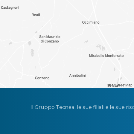
OpenStreetMap
Il Gruppo Tecnea, le sue filiali e le sue ris