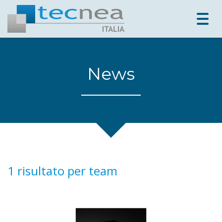
Togg
navig
News
1 risultato per
team