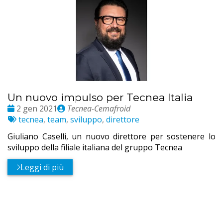
Un nuovo impulso per Tecnea Italia
Date
Publié
2 gen 2021
Tecnea-Cemafroid
:
Etichette:
par
tecnea
,
team
,
sviluppo
,
direttore
Giuliano Caselli, un nuovo direttore per sostenere lo
sviluppo della filiale italiana del gruppo Tecnea
Leggi di più