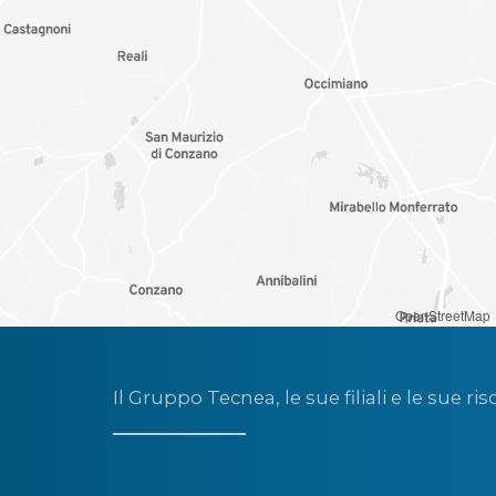
OpenStreetMap
Il Gruppo Tecnea, le sue filiali e le sue ris