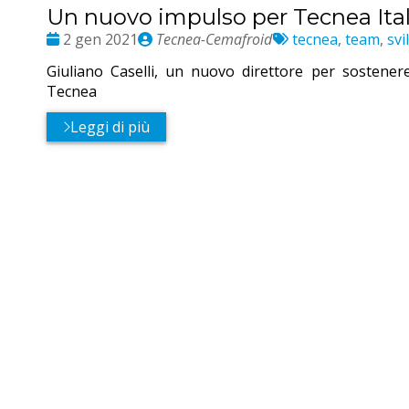
Un nuovo impulso per Tecnea Ital
Date
Publié
Etichette:
2 gen 2021
Tecnea-Cemafroid
tecnea
,
team
,
svi
:
par
Giuliano Caselli, un nuovo direttore per sostenere 
Tecnea
Leggi di più