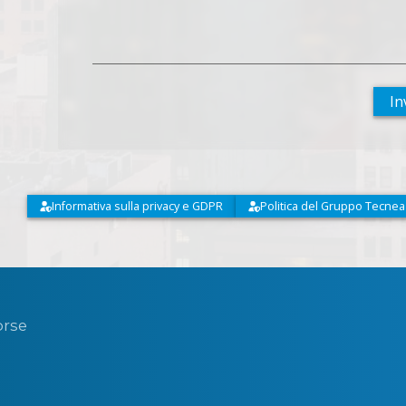
In
Informativa sulla privacy e GDPR
Politica del Gruppo Tecnea
orse