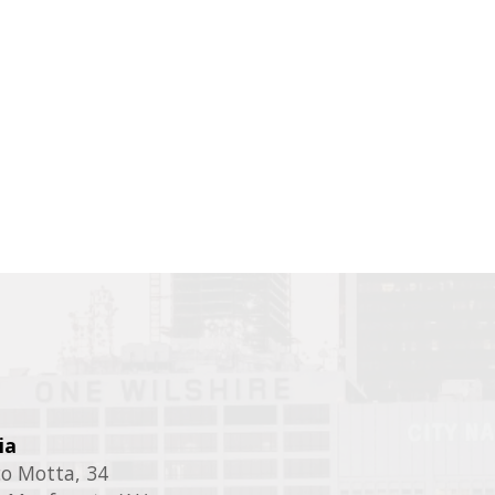
ia
ico Motta, 34