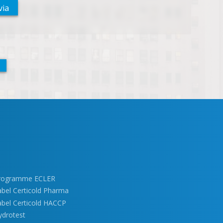
via
rogramme ECLER
abel Certicold Pharma
abel Certicold HACCP
ydrotest