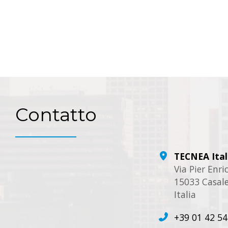
Contatto
TECNEA Ital
Via Pier Enr
15033 Casale
Italia
+39 01 42 54