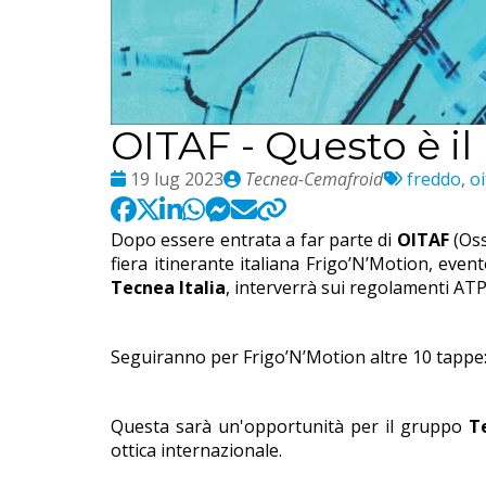
OITAF - Questo è il
Date
Publié
Etichette:
19 lug 2023
Tecnea-Cemafroid
freddo
,
oi
:
par
Dopo essere entrata a far parte di
OITAF
(Os
fiera itinerante italiana Frigo’N’Motion, eve
Tecnea Italia
, interverrà sui regolamenti ATP 
Seguiranno per Frigo’N’Motion altre 10 tappe: 
Questa sarà un'opportunità per il gruppo
T
ottica internazionale.