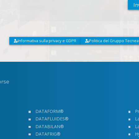
In
Informativa sulla privacy e GDPR
Politica del Gruppo Tecnea
orse
DATAFORM®
P
DATAFLUIDES®
L
DATABILAN®
L
DATAFRIG®
H