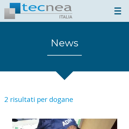
Togg
navig
News
2 risultati per
dogane