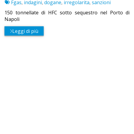
:
Etichette:
par
Fgas
,
indagini
,
dogane
,
irregolarita
,
sanzioni
150 tonnellate di HFC sotto sequestro nel Porto di
Napoli
Leggi di più