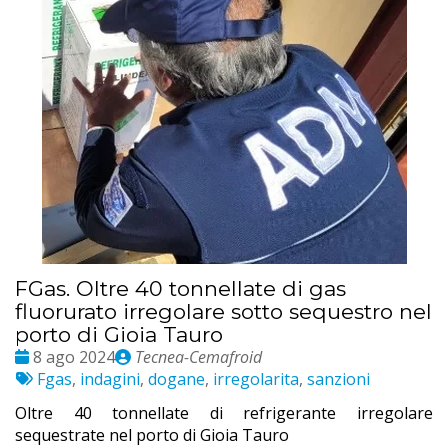
FGas. Oltre 40 tonnellate di gas
fluorurato irregolare sotto sequestro nel
porto di Gioia Tauro
Date
Publié
8 ago 2024
Tecnea-Cemafroid
:
Etichette:
par
Fgas
,
indagini
,
dogane
,
irregolarita
,
sanzioni
Oltre 40 tonnellate di refrigerante irregolare
sequestrate nel porto di Gioia Tauro