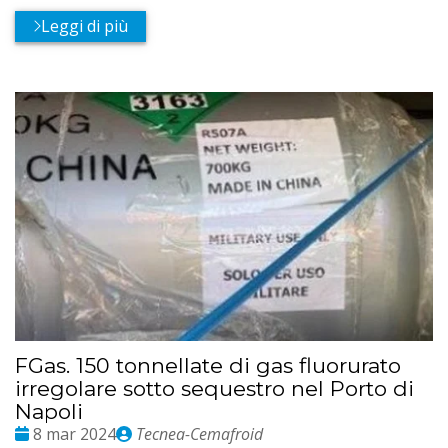
Leggi di più
FGas. 150 tonnellate di gas fluorurato
irregolare sotto sequestro nel Porto di
Napoli
Date
Publié
8 mar 2024
Tecnea-Cemafroid