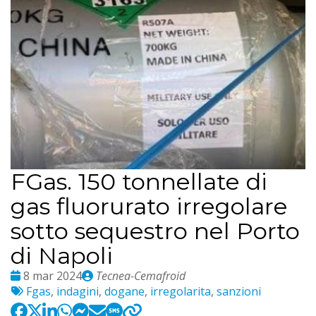
FGas. 150 tonnellate di
gas fluorurato irregolare
sotto sequestro nel Porto
di Napoli
Date
Publié
8 mar 2024
Tecnea-Cemafroid
:
Etichette:
par
Fgas
,
indagini
,
dogane
,
irregolarita
,
sanzioni