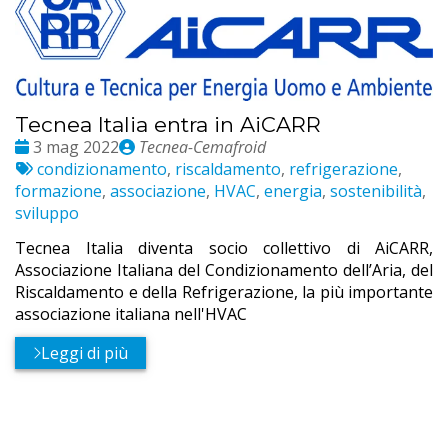
Tecnea Italia entra in AiCARR
Date
Publié
3 mag 2022
Tecnea-Cemafroid
:
Etichette:
par
condizionamento
,
riscaldamento
,
refrigerazione
,
formazione
,
associazione
,
HVAC
,
energia
,
sostenibilità
,
sviluppo
Tecnea Italia diventa socio collettivo di AiCARR,
Associazione Italiana del Condizionamento dell’Aria, del
Riscaldamento e della Refrigerazione, la più importante
associazione italiana nell'HVAC
Leggi di più