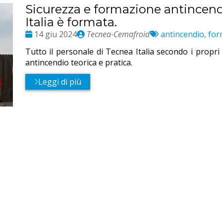
Sicurezza e formazione antincend
Italia è formata.
Date
Publié
Etichette:
14 giu 2024
Tecnea-Cemafroid
antincendio, for
:
par
Tutto il personale di Tecnea Italia secondo i propr
antincendio teorica e pratica.
Leggi di più