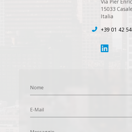
Via Pier Enr
15033 Casale
Italia
+39 01 42 54
Nome
E-Mail
Messaggio