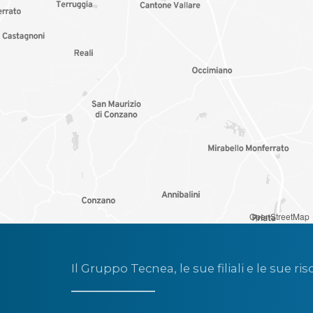
OpenStreetMap
Il Gruppo Tecnea, le sue filiali e le sue ris