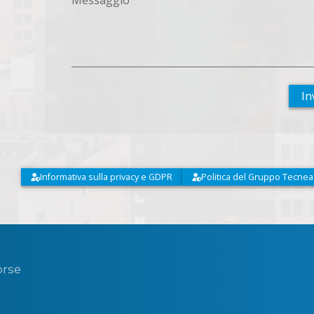
In
Informativa sulla privacy e GDPR
Politica del Gruppo Tecnea
orse